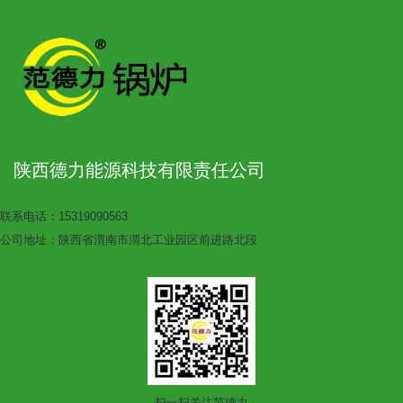
陕西德力能源科技有限责任公司
联系电话：15319090563
公司地址：陕西省渭南市渭北工业园区前进路北段
扫一扫关注范德力