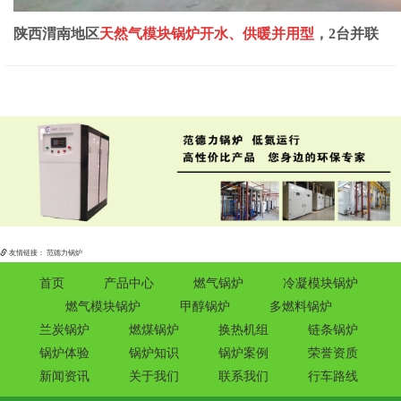
陕西渭南地区
天然气模块锅炉开水、供暖并用型
，2台并联
友情链接：
范德力锅炉
首页
产品中心
燃气锅炉
冷凝模块锅炉
燃气模块锅炉
甲醇锅炉
多燃料锅炉
兰炭锅炉
燃煤锅炉
换热机组
链条锅炉
锅炉体验
锅炉知识
锅炉案例
荣誉资质
新闻资讯
关于我们
联系我们
行车路线