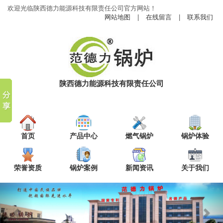
欢迎光临陕西德力能源科技有限责任公司官方网站！
网站地图
|
在线留言
|
联系我们
陕西德力能源科技有限责任公司
首页
产品中心
燃气锅炉
锅炉体验
荣誉资质
锅炉案例
新闻资讯
关于我们
Previous
Nex