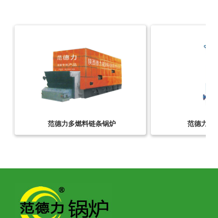
范德力立式兰炭锅炉
范德力兰