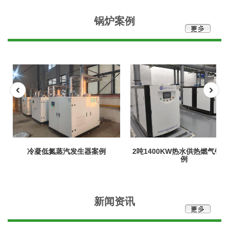
锅炉案例
‹
›
2吨1400KW热水供热燃气锅炉案
全预混硅铸铝冷凝变频燃气锅
例
例
新闻资讯